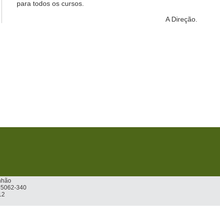
para todos os cursos.
A Direção.
nhão
 65062-340
12