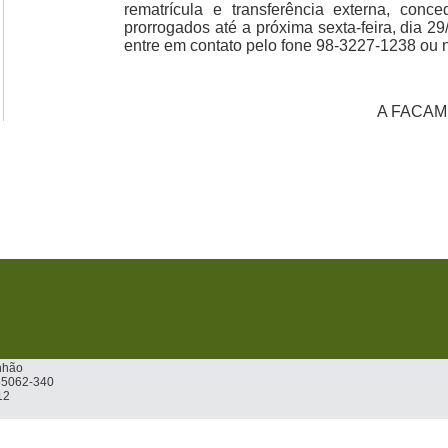
rematrícula e transferência externa, conc
prorrogados até a próxima sexta-feira, dia 2
entre em contato pelo fone 98-3227-1238 ou 
A FACAM
nhão
 65062-340
12