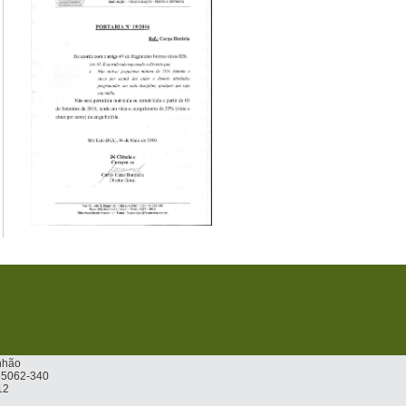
nhão
 65062-340
12