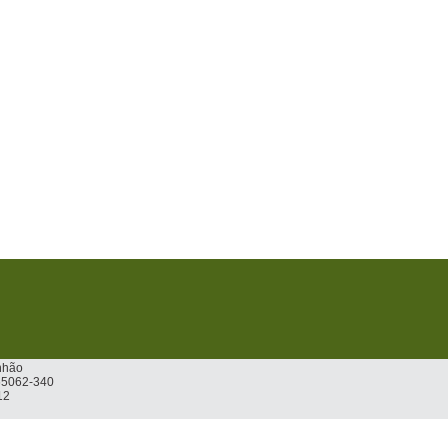
nhão
 65062-340
12