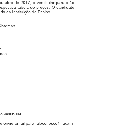
utubro de 2017, o Vestibular para o 1o
spectiva tabela de preços. O candidato
ia da Instituição de Ensino.
Sistemas
o
anos
 vestibular.
envie email para faleconosco@facam-