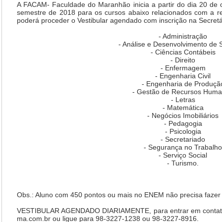
A FACAM- Faculdade do Maranhão inicia a partir do dia 20 de o
semestre de 2018 para os cursos abaixo relacionados com a re
poderá proceder o Vestibular agendado com inscrição na Secretár
- Administração
- Análise e Desenvolvimento de 
- Ciências Contábeis
- Direito
- Enfermagem
- Engenharia Civil
- Engenharia de Produçã
- Gestão de Recursos Hum
- Letras
- Matemática
- Negócios Imobiliários
- Pedagogia
- Psicologia
- Secretariado
- Segurança no Trabalho
- Serviço Social
- Turismo.
Obs.: Aluno com 450 pontos ou mais no ENEM não precisa fazer o
VESTIBULAR AGENDADO DIARIAMENTE, para entrar em contato 
ma.com.br ou ligue para 98-3227-1238 ou 98-3227-8916.